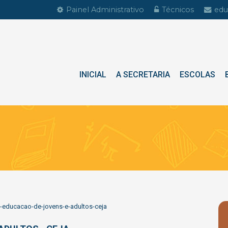
Painel Administrativo
Técnicos
edu
INICIAL
A SECRETARIA
ESCOLAS
-educacao-de-jovens-e-adultos-ceja