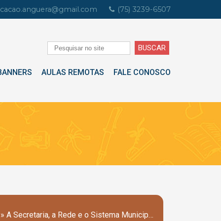
cacao.anguera@gmail.com
(75) 3239-6507
BANNERS
AULAS REMOTAS
FALE CONOSCO
» A Secretaria, a Rede e o Sistema Municipal de Ensino