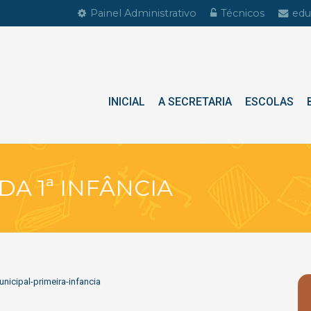
Painel Administrativo
Técnicos
edu
INICIAL
A SECRETARIA
ESCOLAS
A 1ª INFÂNCIA
icipal-primeira-infancia