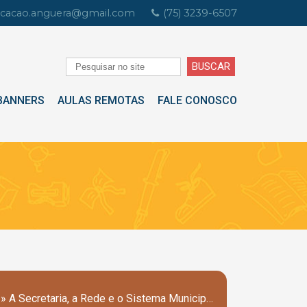
cacao.anguera@gmail.com
(75) 3239-6507
BANNERS
AULAS REMOTAS
FALE CONOSCO
» A Secretaria, a Rede e o Sistema Municipal de Ensino