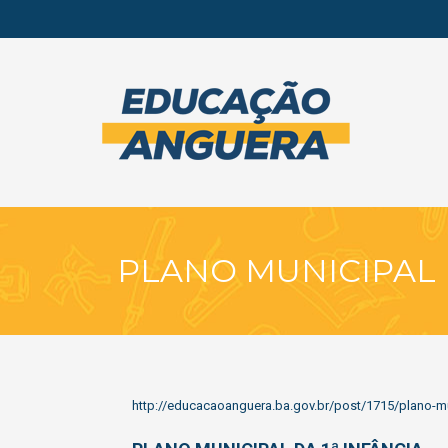
PLANO MUNICIPAL D
http://educacaoanguera.ba.gov.br/post/1715/plano-mun