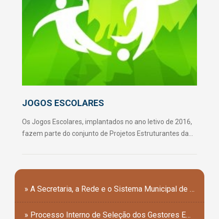
JOGOS ESCOLARES
Os Jogos Escolares, implantados no ano letivo de 2016,
fazem parte do conjunto de Projetos Estruturantes da
Rede Municipal de Ensino. Acontecerão sempre no mês
de agosto, todos os anos, lembrando o Mês do
Estudante. Com os Jogos Escolares, pretende-se
valorizar as práticas esportivas a partir da socialização e
» A Secretaria, a Rede e o Sistema Municipal de Ensino
interação, que em muito podem contribuir com
incentivos à promoção da aprendizagem. O objetivo é
» Processo Interno de Seleção dos Gestores Escolares
promover a interação, a partir de competições