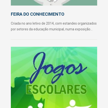
FEIRA DO CONHECIMENTO
Criada no ano letivo de 2014, com estandes organizados
por setores da educação municipal, numa exposição
pública para a comunidade, a Feira do Conhecimento
ganhou proporção de um dos principais eventos da Rede
Municipal, a partir da sua edição do ano 2015, quando
houve a participação de todas as unidades escolares
expondo experiências.O objetivo da Feira do
Conhecimento é promover a interação entre as escolas
e organismos da sociedade, com trocas de experiências
práticas,...